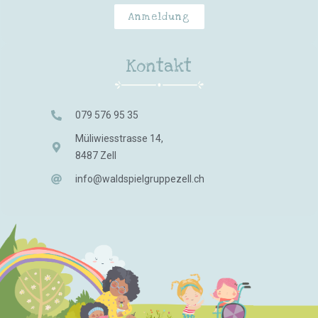
Anmeldung
Kontakt
079 576 95 35
Müliwiesstrasse 14,
8487 Zell
info@waldspielgruppezell.ch